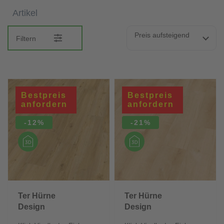
Artikel
Preis aufsteigend
Filtern
Bestpreis
Bestpreis
anfordern
anfordern
-12%
-21%
Ter Hürne
Ter Hürne
Design
Design
Comfort
Comfort