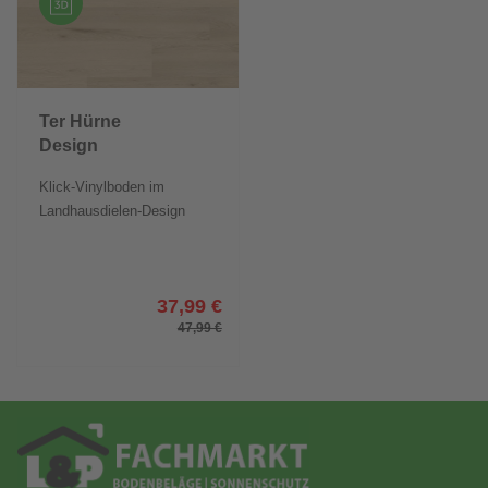
Ter Hürne
Design
Comfort SOYA
Klick-Vinylboden im
LHD XL
Landhausdielen-Design
37,99 €
47,99 €