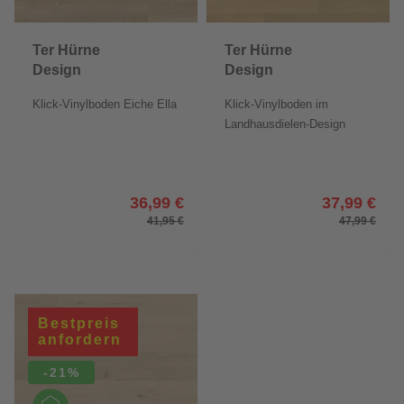
Ter Hürne
Ter Hürne
Design
Design
Comfort
Comfort SOYA
Klick-Vinylboden Eiche Ella
Klick-Vinylboden im
Friends
LHD XL
Landhausdielen-Design
36,99 €
37,99 €
41,95 €
47,99 €
Bestpreis
anfordern
-21%