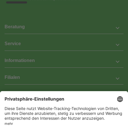
Beratung
Service
Informationen
Filialen
Barrierefreiheit
Wir bemühen uns, unsere Website barrierefrei zu gestalten.
Einige Inhalte und Funktionen sind derzeit jedoch noch nicht
vollständig zugänglich. Wenn Sie auf Barrieren stoßen oder Hilfe
benötigen, kontaktieren Sie uns bitte unter service[at]knutzen.de.
Vertrag widerrufen