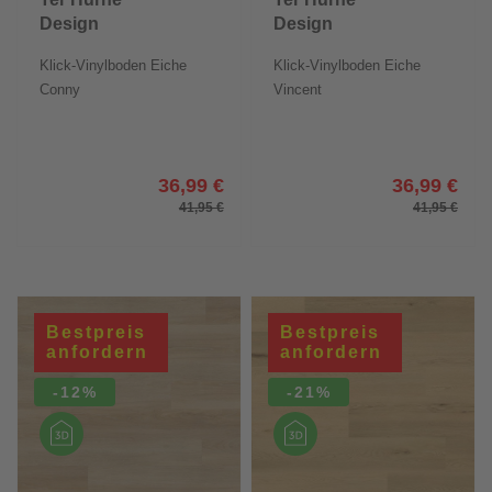
Design
Design
Comfort
Comfort
Klick-Vinylboden Eiche
Klick-Vinylboden Eiche
Friends
Friends
Conny
Vincent
36,99 €
36,99 €
41,95 €
41,95 €
Bestpreis
Bestpreis
anfordern
anfordern
-12%
-21%