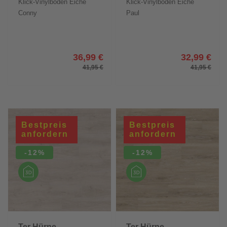
Klick-Vinylboden Eiche
Klick-Vinylboden Eiche
Friends
Friends
Conny
Paul
36,99 €
32,99 €
41,95 €
41,95 €
Bestpreis
Bestpreis
anfordern
anfordern
-12%
-12%
Ter Hürne
Ter Hürne