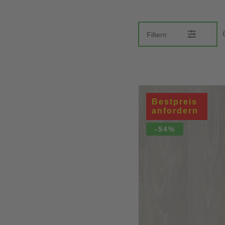
Filtern
Bestpreis
anfordern
-54%