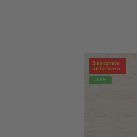
Bestpreis
anfordern
-39%