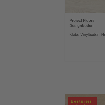
Project Floors
Designboden
floors@home/20
Klebe-Vinylboden, N
Bestpreis