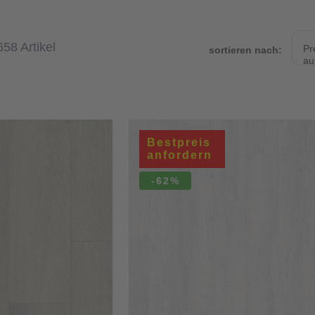
658 Artikel
Pr
sortieren nach:
au
Bestpreis
anfordern
-62%