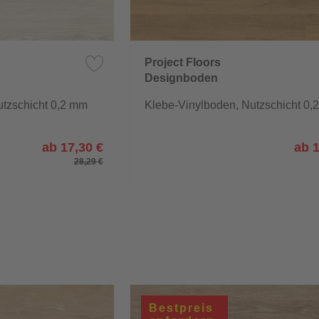
Project Floors
Designboden
floors@home/20
utzschicht 0,2 mm
Klebe-Vinylboden, Nutzschicht 0,
ab 17,30 €
ab 1
28,29 €
Bestpreis