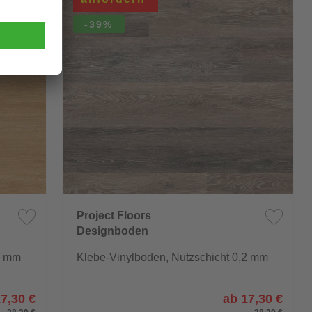
-39%
Project Floors
Designboden
floors@home/20
2 mm
Klebe-Vinylboden, Nutzschicht 0,2 mm
7,30 €
ab 17,30 €