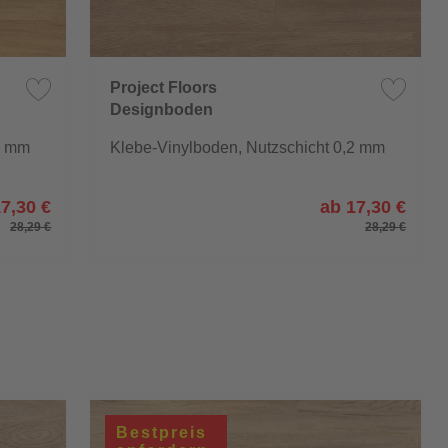
Project Floors
Designboden
floors@home/20
2 mm
Klebe-Vinylboden, Nutzschicht 0,2 mm
7,30 €
ab 17,30 €
28,29 €
28,29 €
Bestpreis