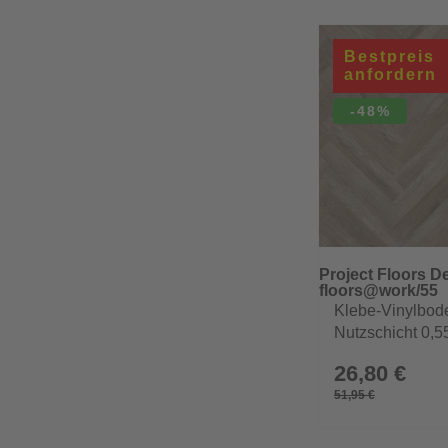
Bestpreis
anfordern
-48%
Project Floors 
floors@work/55
Klebe-Vinylbod
Nutzschicht 0,
26,80 €
51,95 €