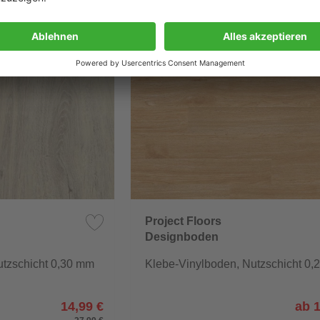
-39%
Project Floors
Designboden
floors@home/20
utzschicht 0,30 mm
Klebe-Vinylboden, Nutzschicht 0,
14,99 €
ab 1