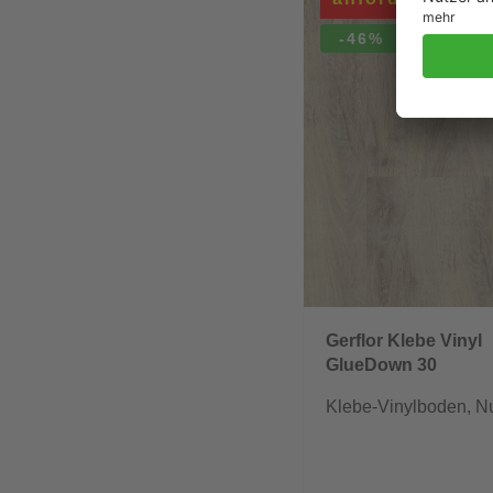
-46%
Gerflor Klebe Vinyl
GlueDown 30
Klebe-Vinylboden, N