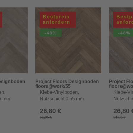
Bestpreis
Bestp
anfordern
anfor
-48%
-48%
Designboden
Project Floors Designboden
Project F
floors@work/55
floors@wo
en,
Klebe-Vinylboden,
Klebe-Vi
55 mm
Nutzschicht 0,55 mm
Nutzschi
26,80 €
26,80 
51,95 €
51,95 €