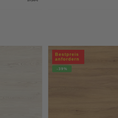
27,99 €
Bestpreis
anfordern
-39%