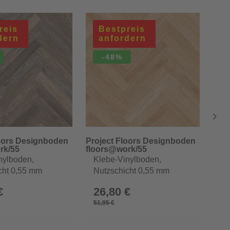
reis
Bestpreis
dern
anfordern
-48%
loors Designboden
Project Floors Designboden
Proj
rk/55
floors@work/55
flo
nylboden,
Klebe-Vinylboden,
Kl
cht 0,55 mm
Nutzschicht 0,55 mm
Nu
€
26,80 €
2
51,95 €
51,