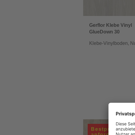
Gerflor Klebe Vinyl
GlueDown 30
Klebe-Vinylboden, N
Bestpreis
anfordern