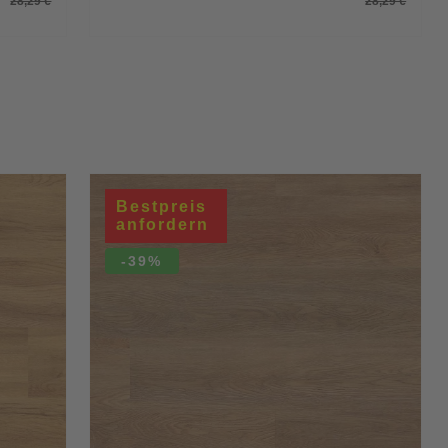
28,29 €
28,29 €
Bestpreis
anfordern
-39%