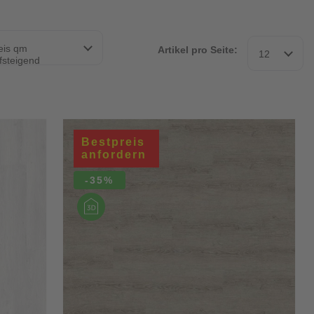
eis qm
Artikel pro Seite:
12
fsteigend
Bestpreis
anfordern
-35%