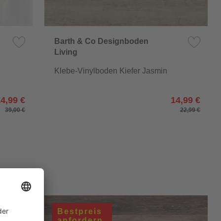
Barth & Co Designboden
Living
Klebe-Vinylboden Kiefer Jasmin
14,99 €
14,99 €
39,00 €
22,99 €
Bestpreis
anfordern