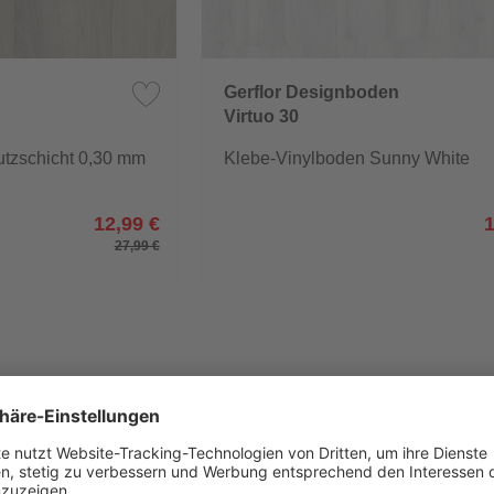
Gerflor Designboden
Virtuo 30
utzschicht 0,30 mm
Klebe-Vinylboden Sunny White
12,99 €
27,99 €
Bestpreis
anfordern