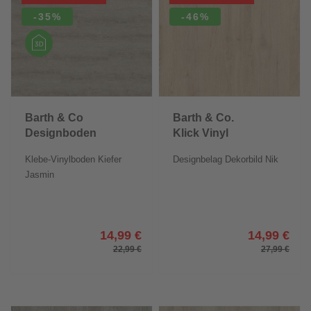
-35%
-46%
Barth & Co
Barth & Co.
Designboden
Klick Vinyl
Living
SPC
Klebe-Vinylboden Kiefer
Designbelag Dekorbild Nik
Jasmin
14,99 €
14,99 €
22,99 €
27,99 €