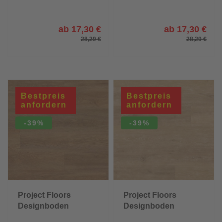
ab 17,30 €
ab 17,30 €
28,29 €
28,29 €
Bestpreis
Bestpreis
anfordern
anfordern
-39%
-39%
Project Floors
Project Floors
Designboden
Designboden
floors@home/20
floors@home/20