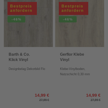
Bestpreis
Bestpreis
anfordern
anfordern
-46%
-46%
Barth & Co.
Gerflor Klebe
Klick Vinyl
Vinyl
SPC
GlueDown 30
Designbelag Dekorbild Flo
Klebe-Vinylboden,
Nutzschicht 0,30 mm
14,99 €
14,99 €
27,99 €
27,99 €