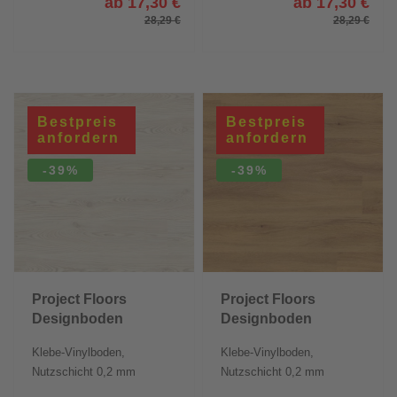
ab 17,30 €
ab 17,30 €
28,29 €
28,29 €
Bestpreis
Bestpreis
anfordern
anfordern
-39%
-39%
Project Floors
Project Floors
Designboden
Designboden
floors@home/20
floors@home/20
Klebe-Vinylboden,
Klebe-Vinylboden,
Nutzschicht 0,2 mm
Nutzschicht 0,2 mm