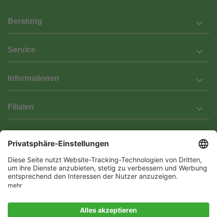
Beratung
Service
Informationen
Filialen
Barrierefreiheit
Wir bemühen uns, unsere Website barrierefrei zu gestalten.
Einige Inhalte und Funktionen sind derzeit jedoch noch nicht
vollständig zugänglich. Wenn Sie auf Barrieren stoßen oder Hilfe
benötigen, kontaktieren Sie uns bitte unter service[at]knutzen.de.
Vertrag widerrufen
© 2026 Das Laminat & Parketthaus GmbH