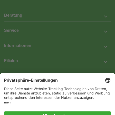
Beratung
Service
Informationen
Filialen
Barrierefreiheit
Wir bemühen uns, unsere Website barrierefrei zu gestalten.
Einige Inhalte und Funktionen sind derzeit jedoch noch nicht
vollständig zugänglich. Wenn Sie auf Barrieren stoßen oder Hilfe
benötigen, kontaktieren Sie uns bitte unter service[at]knutzen.de.
Vertrag widerrufen
© 2026 Das Laminat & Parketthaus GmbH