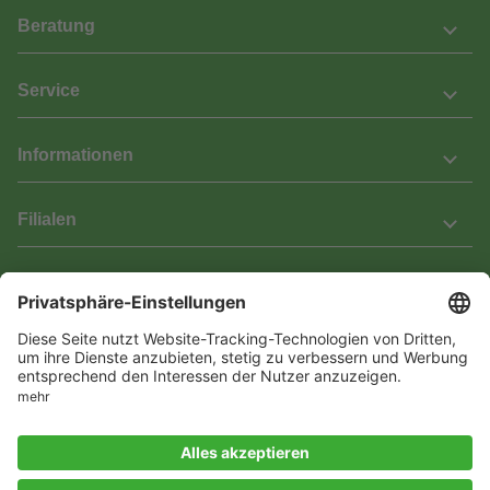
Beratung
Service
Informationen
Filialen
Barrierefreiheit
Wir bemühen uns, unsere Website barrierefrei zu gestalten.
Einige Inhalte und Funktionen sind derzeit jedoch noch nicht
vollständig zugänglich. Wenn Sie auf Barrieren stoßen oder Hilfe
benötigen, kontaktieren Sie uns bitte unter service[at]knutzen.de.
Vertrag widerrufen
© 2026 Das Laminat & Parketthaus GmbH