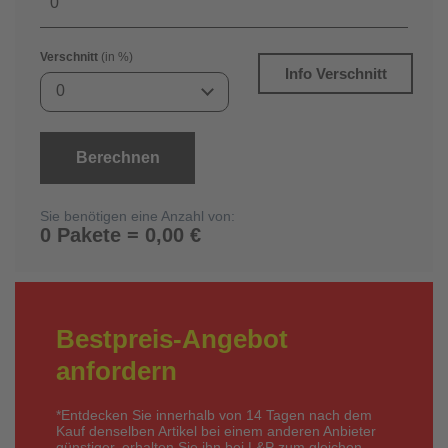
Verschnitt
(in %)
Info Verschnitt
0
Berechnen
Sie benötigen eine Anzahl von:
0 Pakete = 0,00 €
Bestpreis-Angebot
anfordern
*Entdecken Sie innerhalb von 14 Tagen nach dem
Kauf denselben Artikel bei einem anderen Anbieter
günstiger, erhalten Sie ihn bei L&P zum gleichen