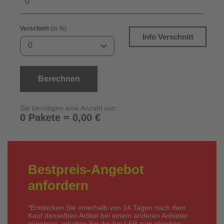
Verschnitt
(in %)
Info Verschnitt
0
Berechnen
Sie benötigen eine Anzahl von:
0 Pakete = 0,00 €
Bestpreis-Angebot
anfordern
*Entdecken Sie innerhalb von 14 Tagen nach dem
Kauf denselben Artikel bei einem anderen Anbieter
günstiger, erhalten Sie ihn bei L&P zum gleichen