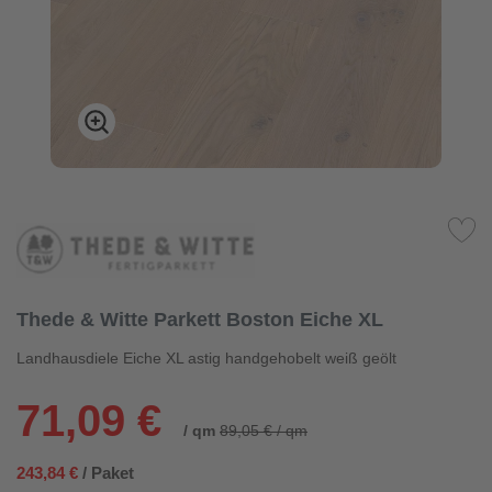
Thede & Witte Parkett Boston Eiche XL
Landhausdiele Eiche XL astig handgehobelt weiß geölt
71,09 €
/ qm
89,05 € / qm
243,84 €
/ Paket