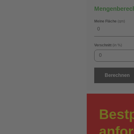
Mengenberec
Meine Fläche
(qm)
Verschnitt
(in %)
0
Berechnen
Best
anfo