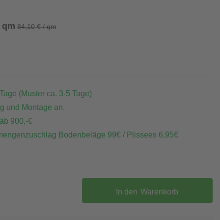
/ qm
84,10 € / qm
 Tage (Muster ca. 3-5 Tage)
ng und Montage an.
 ab 900,-€
mengenzuschlag Bodenbeläge 99€ / Plissees 6,95€
In den
Warenkorb