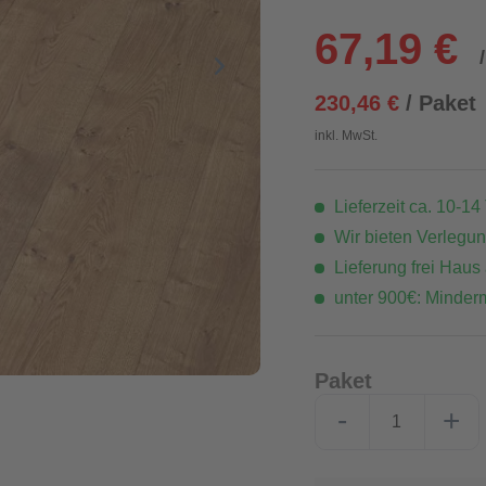
67,19 €
230,46 €
/ Paket
inkl. MwSt.
Lieferzeit ca. 10-14
Wir bieten Verlegu
Lieferung frei Haus
unter 900€: Minder
Paket
-
+