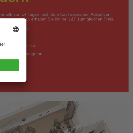
nerhalb von 14 Tagen nach dem Kauf denselben Artikel bei
eter günstiger, erhalten Sie ihn bei L&P zum gleichen Preis.
zfristig erstellt
 kostenlos
 - bessere Preise
legung und Montage an