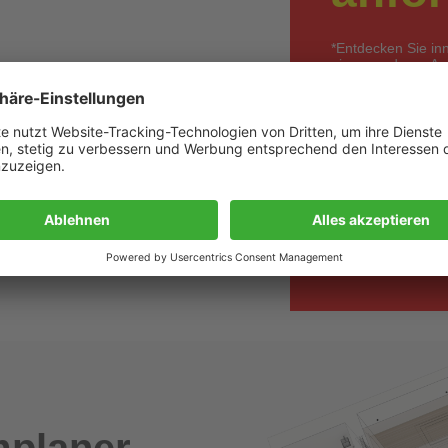
*Entdecken Sie in
einem anderen Anbi
Angebot wird kur
unverbindlich &
größere Mengen
Wir bieten Ver
hier klicken
planer