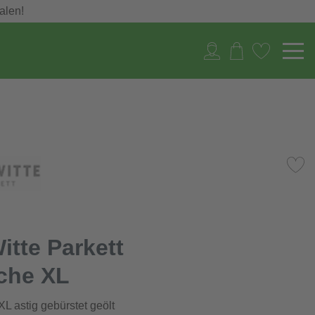
alen!
itte Parkett
che XL
L astig gebürstet geölt