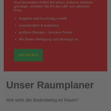
Kauf denselben Artikel bei einem anderen Anbieter
günstiger, erhalten Sie ihn bei L&P zum gleichen
Preis.
Angebot wird kurzfristig erstellt
unverbindlich & kostenlos
größere Mengen - bessere Preise
Wir bieten Verlegung und Montage an
hier klicken
Unser Raumplaner
Wie wirkt der Bodenbelag im Raum?