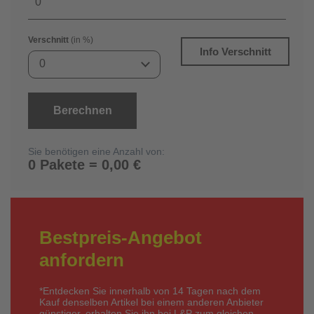
Verschnitt
(in %)
Info Verschnitt
0
Berechnen
Sie benötigen eine Anzahl von:
0 Pakete = 0,00 €
Bestpreis-Angebot
anfordern
*Entdecken Sie innerhalb von 14 Tagen nach dem
Kauf denselben Artikel bei einem anderen Anbieter
günstiger, erhalten Sie ihn bei L&P zum gleichen