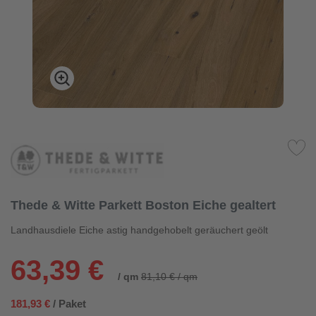
Thede & Witte Parkett Boston Eiche gealtert
Landhausdiele Eiche astig handgehobelt geräuchert geölt
63,39 €
/ qm
81,10 € / qm
181,93 €
/ Paket