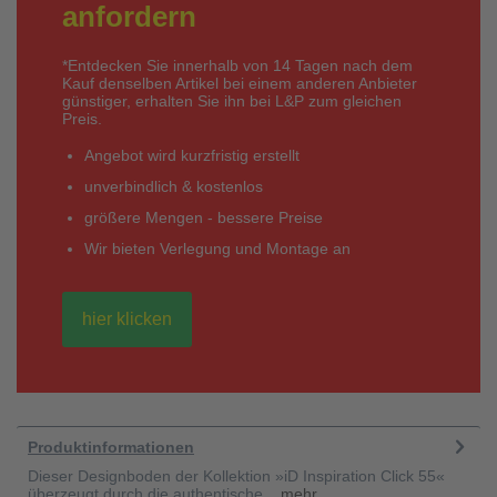
anfordern
*Entdecken Sie innerhalb von 14 Tagen nach dem
Kauf denselben Artikel bei einem anderen Anbieter
günstiger, erhalten Sie ihn bei L&P zum gleichen
Preis.
Angebot wird kurzfristig erstellt
unverbindlich & kostenlos
größere Mengen - bessere Preise
Wir bieten Verlegung und Montage an
hier klicken
Produktinformationen
Dieser Designboden der Kollektion »iD Inspiration Click 55«
überzeugt durch die authentische...
mehr