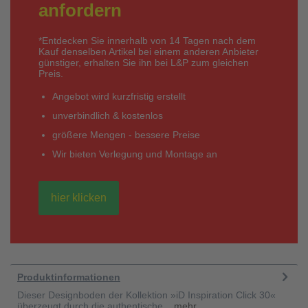
anfordern
*Entdecken Sie innerhalb von 14 Tagen nach dem
Kauf denselben Artikel bei einem anderen Anbieter
günstiger, erhalten Sie ihn bei L&P zum gleichen
Preis.
Angebot wird kurzfristig erstellt
unverbindlich & kostenlos
größere Mengen - bessere Preise
Wir bieten Verlegung und Montage an
hier klicken
Produktinformationen
Dieser Designboden der Kollektion »iD Inspiration Click 30«
überzeugt durch die authentische...
mehr