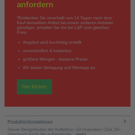
anfordern
*Entdecken Sie innerhalb von 14 Tagen nach dem
Kauf denselben Artikel bei einem anderen Anbieter
günstiger, erhalten Sie ihn bei L&P zum gleichen
Preis.
Angebot wird kurzfristig erstellt
unverbindlich & kostenlos
größere Mengen - bessere Preise
Wir bieten Verlegung und Montage an
hier klicken
Produktinformationen
Dieser Designboden der Kollektion »iD Inspiration Click 30«
überzeugt durch die authentische...
mehr