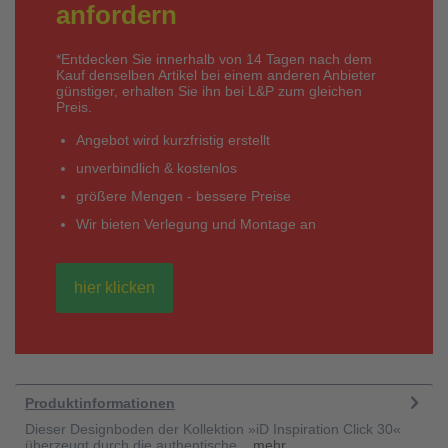
anfordern
*Entdecken Sie innerhalb von 14 Tagen nach dem
Kauf denselben Artikel bei einem anderen Anbieter
günstiger, erhalten Sie ihn bei L&P zum gleichen
Preis.
Angebot wird kurzfristig erstellt
unverbindlich & kostenlos
größere Mengen - bessere Preise
Wir bieten Verlegung und Montage an
hier klicken
Produktinformationen
Dieser Designboden der Kollektion »iD Inspiration Click 30«
überzeugt durch die authentische...
mehr