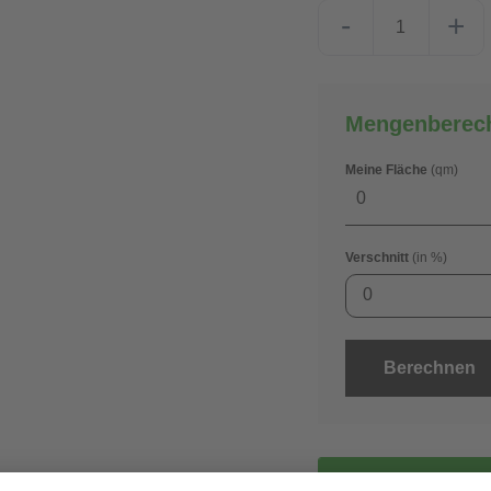
-
+
Mengenberec
Meine Fläche
(qm)
Verschnitt
(in %)
0
Berechnen
gra