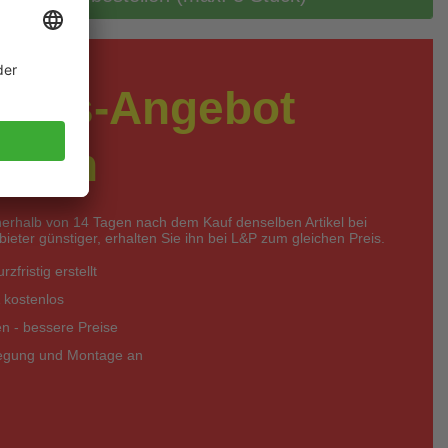
preis-Angebot
rdern
nerhalb von 14 Tagen nach dem Kauf denselben Artikel bei
eter günstiger, erhalten Sie ihn bei L&P zum gleichen Preis.
zfristig erstellt
 kostenlos
 - bessere Preise
legung und Montage an