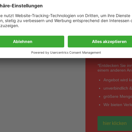
Best
anfo
*Entdecken Sie in
einem anderen Anbi
Angebot wird kur
unverbindlich &
größere Mengen
Wir bieten Ver
hier klicken