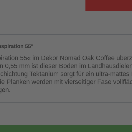
spiration 55"
spiration 55« im Dekor Nomad Oak Coffee über
von 0,55 mm ist dieser Boden im Landhausdielen
ichtung Tektanium sorgt für ein ultra-mattes 
e Planken werden mit vierseitiger Fase vollflä
gen.