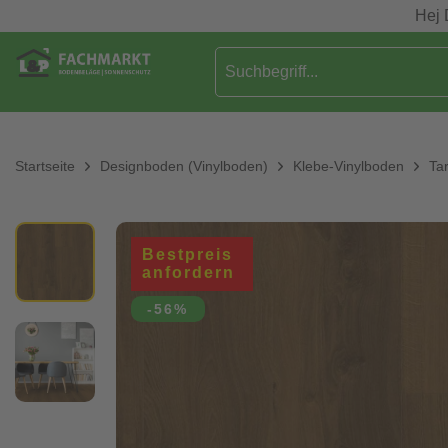
Hej 
Startseite
Designboden (Vinylboden)
Klebe-Vinylboden
Ta
Bestpreis
anfordern
-56%