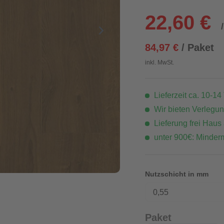
22,60 €
84,97 €
/ Paket
inkl. MwSt.
Lieferzeit ca. 10-14
Wir bieten Verlegu
Lieferung frei Haus
unter 900€: Minder
Nutzschicht in mm
0,55
Paket