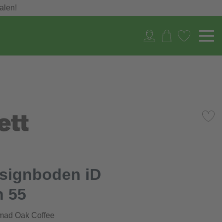
alen!
esignboden iD
n 55
mad Oak Coffee