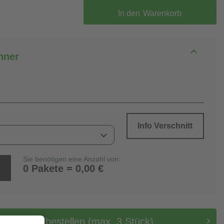
In den
Warenkorb
hner
Info Verschnitt
Sie benötigen eine Anzahl von:
0 Pakete = 0,00 €
tis Muster bestellen (max. 3 Stück)