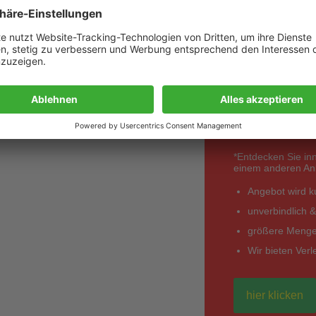
Best
anfo
*Entdecken Sie in
einem anderen Anbi
Angebot wird kur
unverbindlich &
größere Mengen
Wir bieten Ver
hier klicken