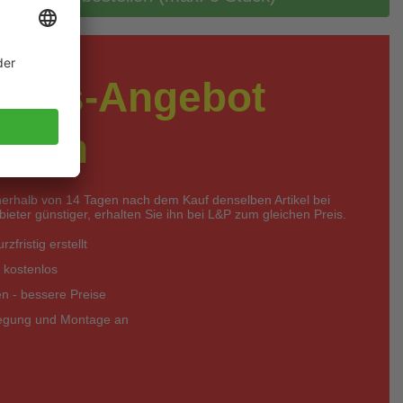
preis-Angebot
rdern
nerhalb von 14 Tagen nach dem Kauf denselben Artikel bei
eter günstiger, erhalten Sie ihn bei L&P zum gleichen Preis.
zfristig erstellt
 kostenlos
 - bessere Preise
legung und Montage an