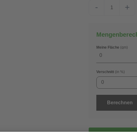
-
+
Mengenberec
Meine Fläche
(qm)
Verschnitt
(in %)
0
Berechnen
gra