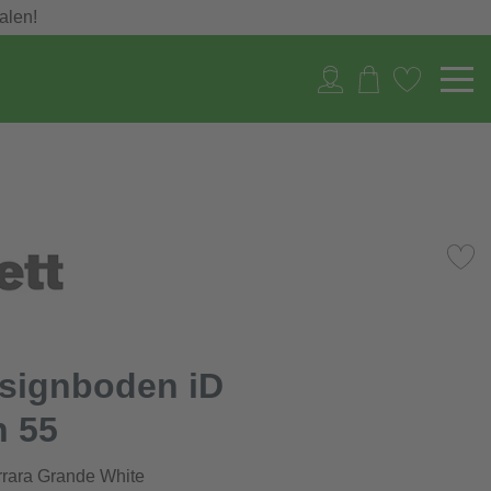
alen!
esignboden iD
n 55
rrara Grande White