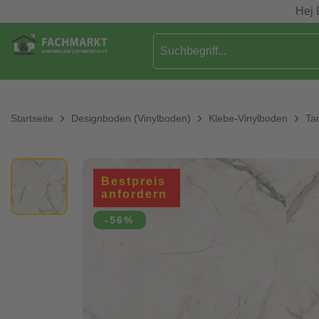
Hej 
Startseite
Designboden (Vinylboden)
Klebe-Vinylboden
Ta
Bestpreis
anfordern
-56%