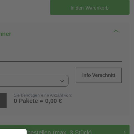
In den
Warenkorb
hner
Info Verschnitt
Sie benötigen eine Anzahl von:
0 Pakete = 0,00 €
tis Muster bestellen (max. 3 Stück)