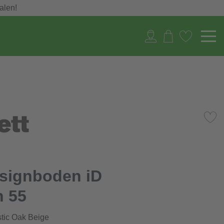
alen!
esignboden iD
n 55
tic Oak Beige