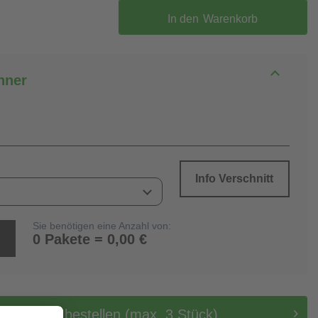
In den
Warenkorb
hner
Info Verschnitt
Sie benötigen eine Anzahl von:
0 Pakete = 0,00 €
tis Muster bestellen (max. 3 Stück)