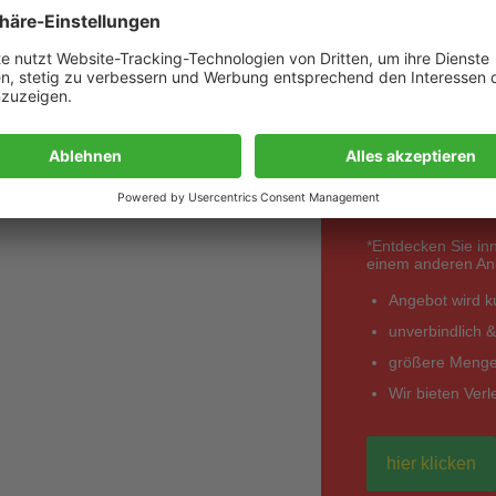
Best
anfo
*Entdecken Sie in
einem anderen Anbi
Angebot wird kur
unverbindlich &
größere Mengen
Wir bieten Ver
hier klicken