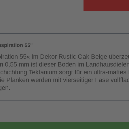
spiration 55"
piration 55« im Dekor Rustic Oak Beige überze
von 0,55 mm ist dieser Boden im Landhausdielen
ichtung Tektanium sorgt für ein ultra-mattes 
e Planken werden mit vierseitiger Fase vollflä
gen.