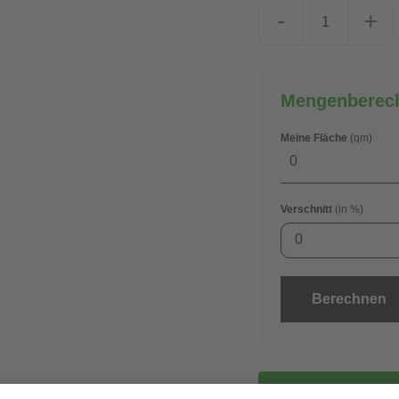
-
+
Mengenberec
Meine Fläche
(qm)
Verschnitt
(in %)
0
Berechnen
gra