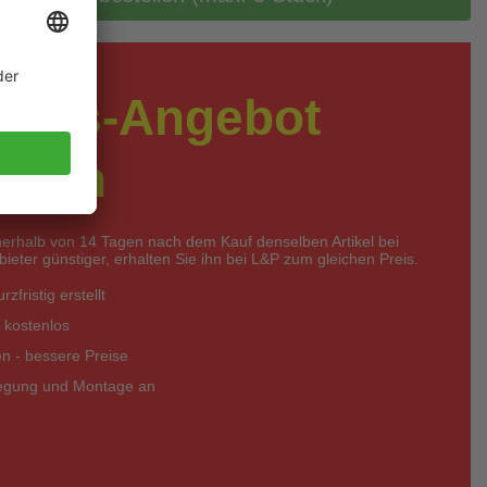
preis-Angebot
rdern
nerhalb von 14 Tagen nach dem Kauf denselben Artikel bei
eter günstiger, erhalten Sie ihn bei L&P zum gleichen Preis.
zfristig erstellt
 kostenlos
 - bessere Preise
legung und Montage an