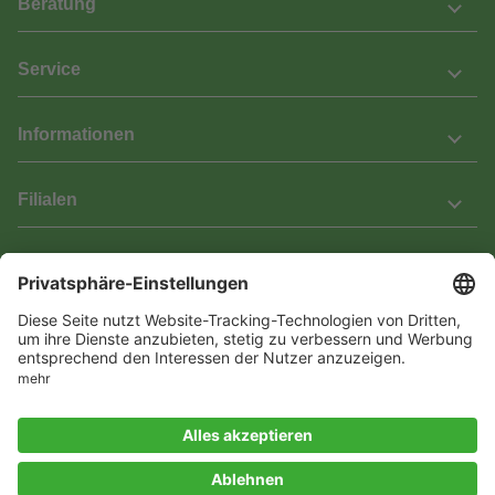
Beratung
Service
Informationen
Filialen
Barrierefreiheit
Wir bemühen uns, unsere Website barrierefrei zu gestalten.
Einige Inhalte und Funktionen sind derzeit jedoch noch nicht
vollständig zugänglich. Wenn Sie auf Barrieren stoßen oder Hilfe
benötigen, kontaktieren Sie uns bitte unter service[at]knutzen.de.
Vertrag widerrufen
© 2026 Das Laminat & Parketthaus GmbH