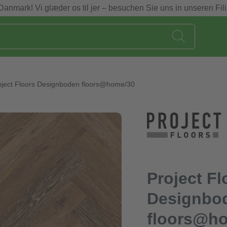
Danmark! Vi glæder os til jer – besuchen Sie uns in unseren Fili
oject Floors Designboden floors@home/30
Project Fl
Designbo
floors@h