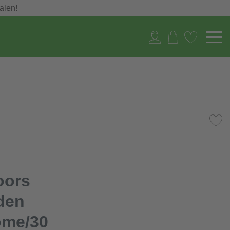
alen!
oors
den
ome/30