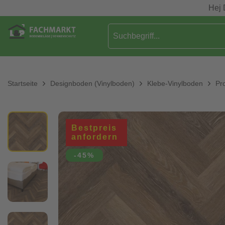
Hej 
Startseite
Designboden (Vinylboden)
Klebe-Vinylboden
Pr
Bestpreis
anfordern
-45%