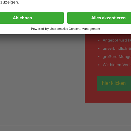
anfo
*Entdecken Sie in
einem anderen Anbi
Angebot wird kur
unverbindlich &
größere Mengen
Wir bieten Ver
hier klicken