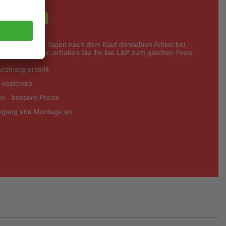
rdern
nerhalb von 14 Tagen nach dem Kauf denselben Artikel bei
eter günstiger, erhalten Sie ihn bei L&P zum gleichen Preis.
zfristig erstellt
 kostenlos
 - bessere Preise
legung und Montage an