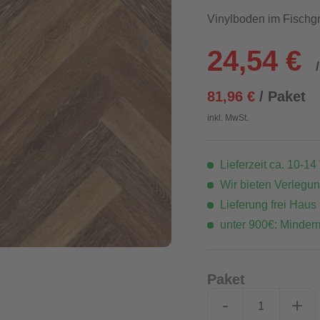
Vinylboden im Fisch
24,54 €
81,96 €
/ Paket
inkl. MwSt.
Lieferzeit ca. 10-14
Wir bieten Verlegu
Lieferung frei Haus
unter 900€: Minder
Paket
-
+