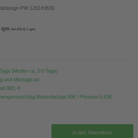
grätdesign PW 1261/HB30
/ qm
44,99 € / qm
 Tage (Muster ca. 3-5 Tage)
ng und Montage an.
 ab 900,-€
mengenzuschlag Bodenbeläge 99€ / Plissees 6,95€
In den
Warenkorb