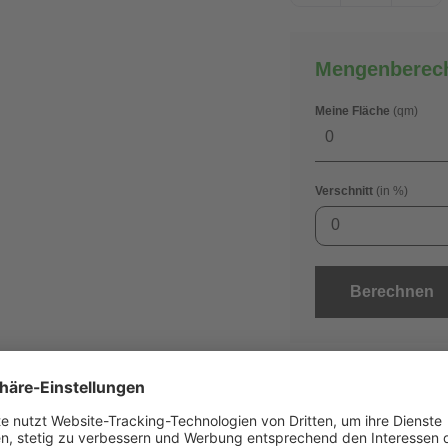
Mengenberec
Meine Fläche
(qm)
Verschnitt
(in %)
0
Berechnen
Best