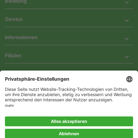
Beratung
Service
Informationen
Filialen
Barrierefreiheit
Wir bemühen uns, unsere Website barrierefrei zu gestalten.
Einige Inhalte und Funktionen sind derzeit jedoch noch nicht
vollständig zugänglich. Wenn Sie auf Barrieren stoßen oder Hilfe
benötigen, kontaktieren Sie uns bitte unter service[at]knutzen.de.
Vertrag widerrufen
© 2026 Das Laminat & Parketthaus GmbH