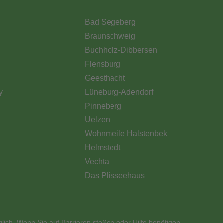
Bad Segeberg
Braunschweig
Buchholz-Dibbersen
Flensburg
Geesthacht
y
Lüneburg-Adendorf
Pinneberg
Uelzen
Wohnmeile Halstenbek
Helmstedt
Vechta
Das Plisseehaus
glich. Wenn Sie auf Barrieren stoßen oder Hilfe benötigen,