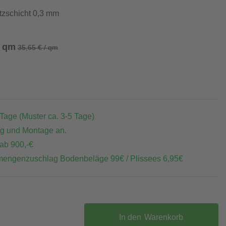
tzschicht 0,3 mm
/ qm
35,65 € / qm
 Tage (Muster ca. 3-5 Tage)
ng und Montage an.
 ab 900,-€
mengenzuschlag Bodenbeläge 99€ / Plissees 6,95€
In den
Warenkorb