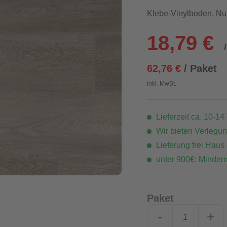
Klebe-Vinylboden, Nu
18,79 €
62,76 €
/ Paket
inkl. MwSt.
Lieferzeit ca. 10-14
Wir bieten Verlegu
Lieferung frei Haus
unter 900€: Minder
Paket
-
+