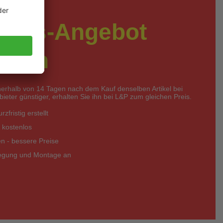
preis-Angebot
rdern
nerhalb von 14 Tagen nach dem Kauf denselben Artikel bei
eter günstiger, erhalten Sie ihn bei L&P zum gleichen Preis.
zfristig erstellt
 kostenlos
 - bessere Preise
legung und Montage an