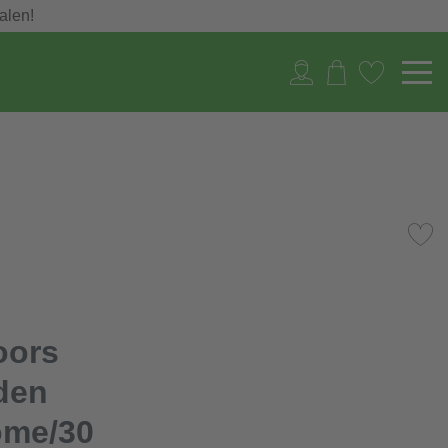
alen!
oors
den
ome/30