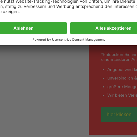
Best
anfo
*Entdecken Sie in
einem anderen Anbi
Angebot wird kur
unverbindlich &
größere Mengen
Wir bieten Ver
hier klicken