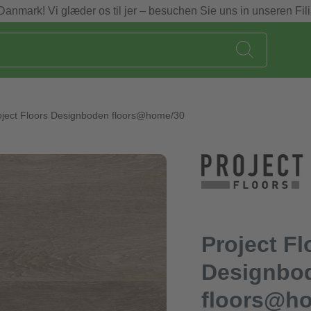
Danmark! Vi glæder os til jer – besuchen Sie uns in unseren Fili
oject Floors Designboden floors@home/30
Project Fl
Designbo
floors@h