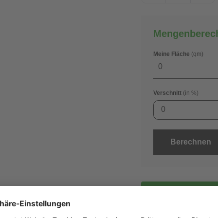
Mengenberec
Meine Fläche
(qm)
Verschnitt
(in %)
0
Berechnen
gra