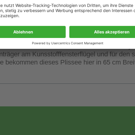
verschiebbare Plissee »Classic Crush« als idea
 ist dank seiner Beschaffenheit aus 100 % Poly
träger am Kunsstofffensterflügel und für den 
Sie bekommen dieses Plissee hier in 65 cm Brei