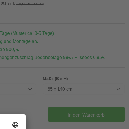
/ Stück
38,99 € / Stück
 Tage (Muster ca. 3-5 Tage)
ng und Montage an.
 ab 900,-€
mengenzuschlag Bodenbeläge 99€ / Plissees 6,95€
Maße (B x H)
65 x 140 cm
In den
Warenkorb