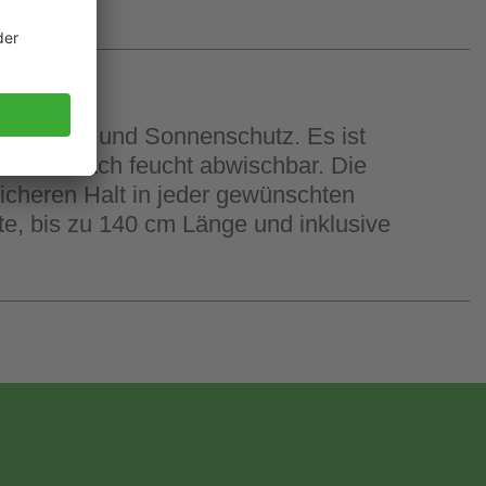
ler Sicht- und Sonnenschutz. Es ist
ester einfach feucht abwischbar. Die
sicheren Halt in jeder gewünschten
te, bis zu 140 cm Länge und inklusive