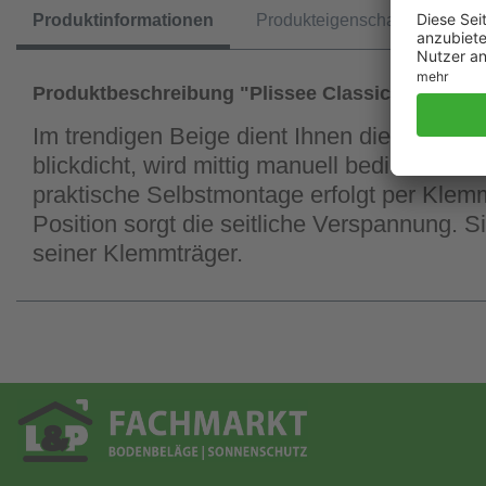
Produktinformationen
Produkteigenschaften
Produktbeschreibung "Plissee Classic-Crush"
Im trendigen Beige dient Ihnen dieses frei 
blickdicht, wird mittig manuell bedient und
praktische Selbstmontage erfolgt per Klemm
Position sorgt die seitliche Verspannung. 
seiner Klemmträger.