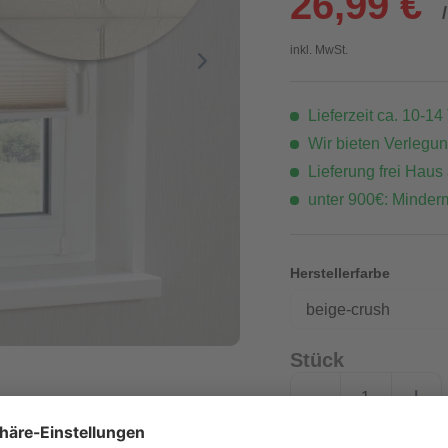
26,99 €
inkl. MwSt.
Lieferzeit ca. 10-14
Wir bieten Verlegu
Lieferung frei Haus
unter 900€: Minder
Herstellerfarbe
beige-crush
Stück
-
+