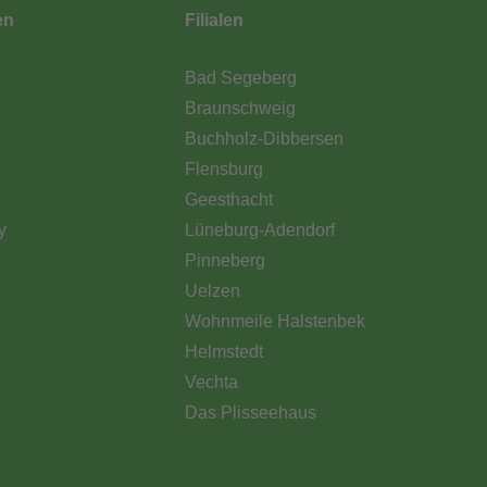
en
Filialen
Bad Segeberg
Braunschweig
Buchholz-Dibbersen
Flensburg
Geesthacht
y
Lüneburg-Adendorf
Pinneberg
Uelzen
Wohnmeile Halstenbek
Helmstedt
Vechta
Das Plisseehaus