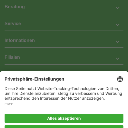
Beratung
Service
Informationen
Filialen
Barrierefreiheit
Wir bemühen uns, unsere Website barrierefrei zu gestalten.
Einige Inhalte und Funktionen sind derzeit jedoch noch nicht
vollständig zugänglich. Wenn Sie auf Barrieren stoßen oder Hilfe
benötigen, kontaktieren Sie uns bitte unter service[at]knutzen.de.
Vertrag widerrufen
© 2026 Das Laminat & Parketthaus GmbH