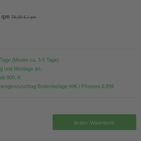
/ qm
79,00 € / qm
 Tage (Muster ca. 3-5 Tage)
ng und Montage an.
 ab 900,-€
mengenzuschlag Bodenbeläge 99€ / Plissees 6,95€
In den
Warenkorb