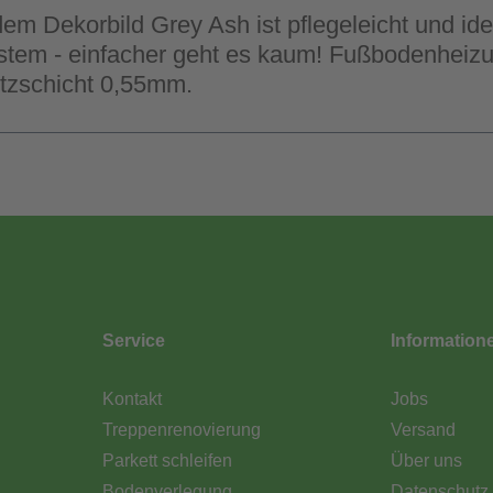
em Dekorbild Grey Ash ist pflegeleicht und id
stem - einfacher geht es kaum! Fußbodenheizun
utzschicht 0,55mm.
Service
Information
Kontakt
Jobs
Treppenrenovierung
Versand
Parkett schleifen
Über uns
Bodenverlegung
Datenschutz