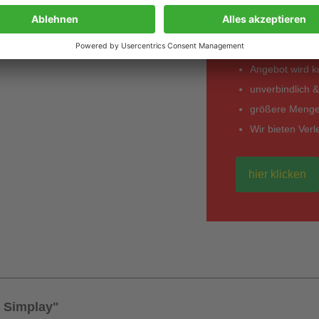
*Entdecken Sie in
einem anderen Anbi
Angebot wird kur
unverbindlich &
größere Mengen
Wir bieten Ver
hier klicken
 Simplay"