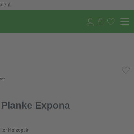
alen!
r Planke Expona
ller Holzoptik