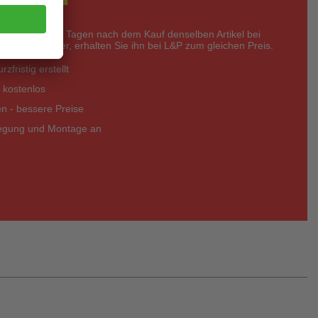
nerhalb von 14 Tagen nach dem Kauf denselben Artikel bei
eter günstiger, erhalten Sie ihn bei L&P zum gleichen Preis.
zfristig erstellt
 kostenlos
 - bessere Preise
legung und Montage an