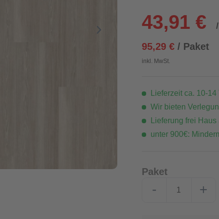
43,91 €
95,29 €
/ Paket
inkl. MwSt.
Lieferzeit ca. 10-14
Wir bieten Verlegu
Lieferung frei Haus
unter 900€: Minder
Paket
-
+