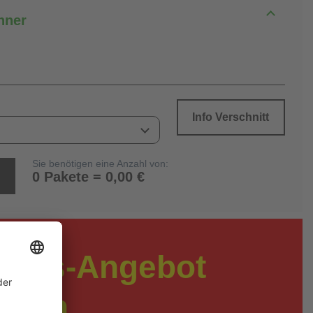
hner
Info Verschnitt
Sie benötigen eine Anzahl von:
0 Pakete = 0,00 €
preis-Angebot
rdern