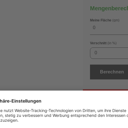
Mengenberec
Meine Fläche
(qm)
Verschnitt
(in %)
0
Berechnen
Best
anfo