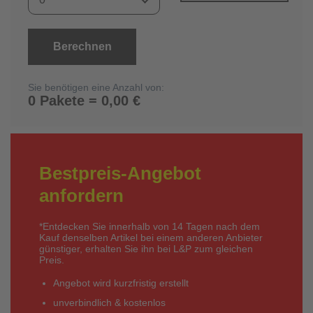
Berechnen
Sie benötigen eine Anzahl von:
0 Pakete = 0,00 €
Bestpreis-Angebot
anfordern
*Entdecken Sie innerhalb von 14 Tagen nach dem
Kauf denselben Artikel bei einem anderen Anbieter
günstiger, erhalten Sie ihn bei L&P zum gleichen
Preis.
Angebot wird kurzfristig erstellt
unverbindlich & kostenlos