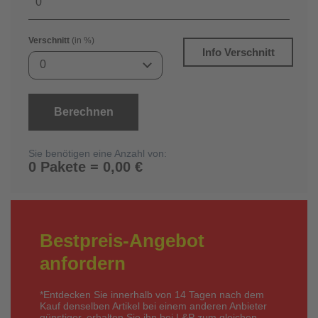
Verschnitt
(in %)
Info Verschnitt
0
Berechnen
Sie benötigen eine Anzahl von:
0 Pakete = 0,00 €
Bestpreis-Angebot
anfordern
*Entdecken Sie innerhalb von 14 Tagen nach dem
Kauf denselben Artikel bei einem anderen Anbieter
günstiger, erhalten Sie ihn bei L&P zum gleichen