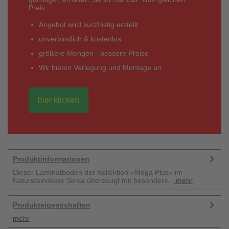
Preis.
Angebot wird kurzfristig erstellt
unverbindlich & kostenlos
größere Mengen - bessere Preise
Wir bieten Verlegung und Montage an
hier klicken
Produktinformationen
Dieser Laminatboden der Kollektion »Mega Plus« im
Natursteindekor Senia überzeugt mit besonders...
mehr
Produkteigenschaften
mehr