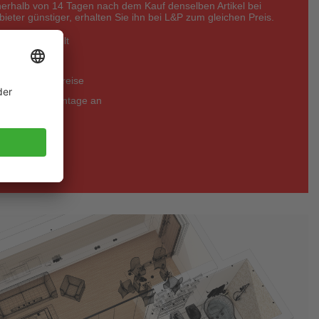
nerhalb von 14 Tagen nach dem Kauf denselben Artikel bei
eter günstiger, erhalten Sie ihn bei L&P zum gleichen Preis.
zfristig erstellt
 kostenlos
 - bessere Preise
legung und Montage an