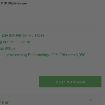
/ qm
38,39 € / qm
 Tage (Muster ca. 3-5 Tage)
ng und Montage an.
 ab 900,-€
mengenzuschlag Bodenbeläge 99€ / Plissees 6,95€
In den
Warenkorb
hner