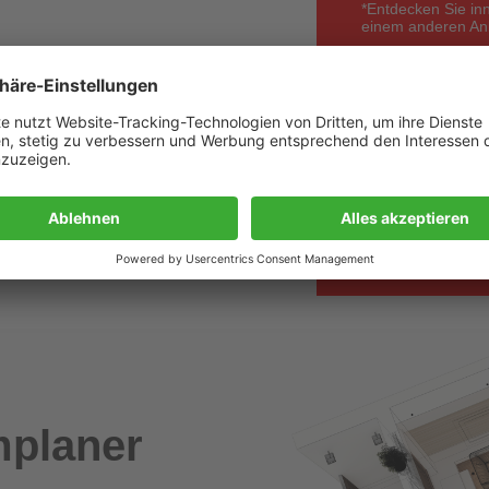
*Entdecken Sie in
einem anderen Anbi
Angebot wird kur
unverbindlich &
größere Mengen
Wir bieten Ver
hier klicken
planer