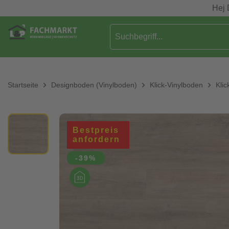
Hej 
Startseite
Designboden (Vinylboden)
Klick-Vinylboden
Klic
Bestpreis
anfordern
-39%