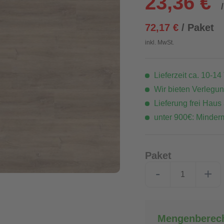
23,36 €
72,17 €
/ Paket
inkl. MwSt.
Lieferzeit ca. 10-14
Wir bieten Verlegu
Lieferung frei Haus
unter 900€: Minder
Paket
-
+
Mengenberec