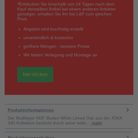
*Entdecken Sie innerhalb von 14 Tagen nach dem
Kauf denselben Artikel bei einem anderen Anbieter
günstiger, erhalten Sie ihn bei L&P zum gleichen
Preis.
Angebot wird kurzfristig erstellt
unverbindlich & kostenlos
größere Mengen - bessere Preise
Wir bieten Verlegung und Montage an
hier klicken
Produktinformationen
Der Multilayer HDF-Boden White Limed Oak aus der JOKA
340 Kollektion besticht durch seine helle,...
mehr
Produkteigenschaften