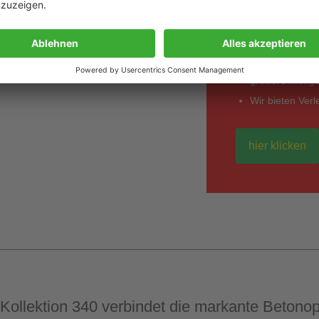
*Entdecken Sie in
einem anderen Anbi
Angebot wird kur
unverbindlich &
größere Mengen
Wir bieten Ver
hier klicken
 Kollektion 340 verbindet die markante Betono