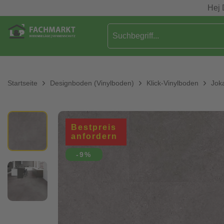
Hej 
Startseite
Designboden (Vinylboden)
Klick-Vinylboden
Joka
Bestpreis
anfordern
-9%