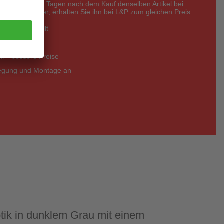
nerhalb von 14 Tagen nach dem Kauf denselben Artikel bei
eter günstiger, erhalten Sie ihn bei L&P zum gleichen Preis.
zfristig erstellt
 kostenlos
 - bessere Preise
legung und Montage an
ptik in dunklem Grau mit einem