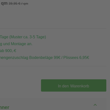
/ qm
39,95 € / qm
 Tage (Muster ca. 3-5 Tage)
ng und Montage an.
 ab 900,-€
mengenzuschlag Bodenbeläge 99€ / Plissees 6,95€
In den
Warenkorb
hner