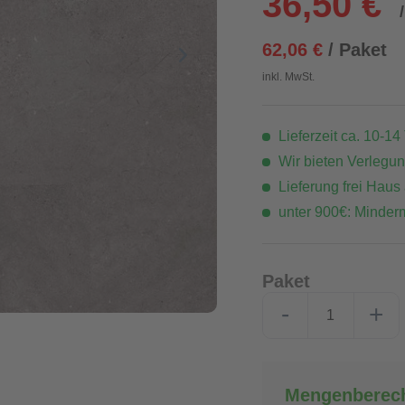
36,50 €
62,06 €
/ Paket
inkl. MwSt.
Lieferzeit ca. 10-14
Wir bieten Verlegu
Lieferung frei Haus
unter 900€: Minder
Paket
-
+
Mengenberec