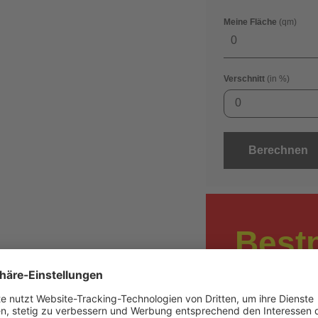
Meine Fläche
(qm)
Verschnitt
(in %)
0
Berechnen
Best
anfo