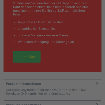
*Entdecken Sie innerhalb von 14 Tagen nach dem
Kauf denselben Artikel bei einem anderen Anbieter
günstiger, erhalten Sie ihn bei L&P zum gleichen
Preis.
Angebot wird kurzfristig erstellt
unverbindlich & kostenlos
größere Mengen - bessere Preise
Wir bieten Verlegung und Montage an
hier klicken
Produktinformationen
Der Klebevinylboden Espresso Oak EIR aus der JOKA
Kollektion 340 kombiniert eine dunkle,...
mehr
Produkteigenschaften