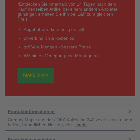
*Entdecken Sie innerhalb von 14 Tagen nach dem
Kauf denselben Artikel bei einem anderen Anbieter
günstiger, erhalten Sie ihn bei L&P zum gleichen
Preis.
Angebot wird kurzfristig erstellt
unverbindlich & kostenlos
größere Mengen - bessere Preise
Wir bieten Verlegung und Montage an
hier klicken
Produktinformationen
Creamy Maple aus der JOKA Kollektion 340 zeigt sich in einem
hellen, freundlichen Holzton, der...
mehr
Produkteigenschaften