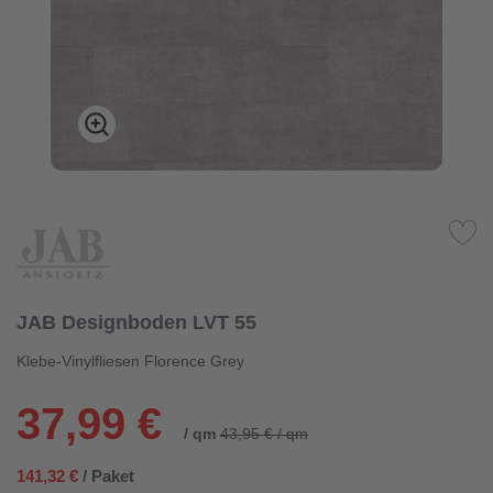
JAB Designboden LVT 55
Klebe-Vinylfliesen Florence Grey
37,99 €
/ qm
43,95 € / qm
141,32 €
/ Paket