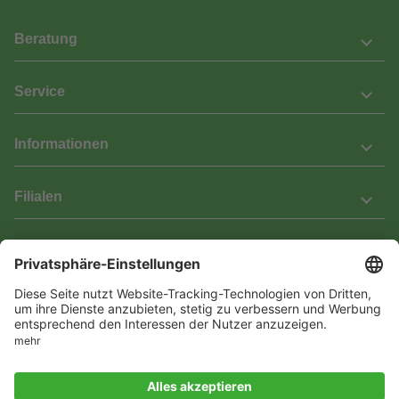
Beratung
Service
Informationen
Filialen
Barrierefreiheit
Wir bemühen uns, unsere Website barrierefrei zu gestalten.
Einige Inhalte und Funktionen sind derzeit jedoch noch nicht
vollständig zugänglich. Wenn Sie auf Barrieren stoßen oder Hilfe
benötigen, kontaktieren Sie uns bitte unter service[at]knutzen.de.
Vertrag widerrufen
© 2026 Das Laminat & Parketthaus GmbH