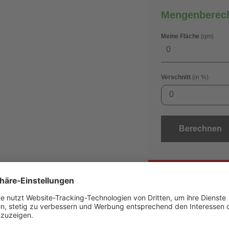
Mengenberec
Meine Fläche
(qm)
Verschnitt
(in %)
0
Berechnen
Best
anfo