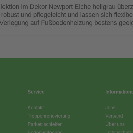
ektion im Dekor Newport Eiche hellgrau überz
obust und pflegeleicht und lassen sich flexib
e Verlegung auf Fußbodenheizung bestens geei
Service
Information
Kontakt
Jobs
Treppenrenovierung
Versand
Parkett schleifen
Über uns
Bodenverlegung
Datenschutz