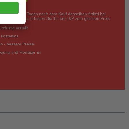
nerhalb von 14 Tagen nach dem Kauf denselben Artikel bei
eter günstiger, erhalten Sie ihn bei L&P zum gleichen Preis.
zfristig erstellt
 kostenlos
 - bessere Preise
legung und Montage an