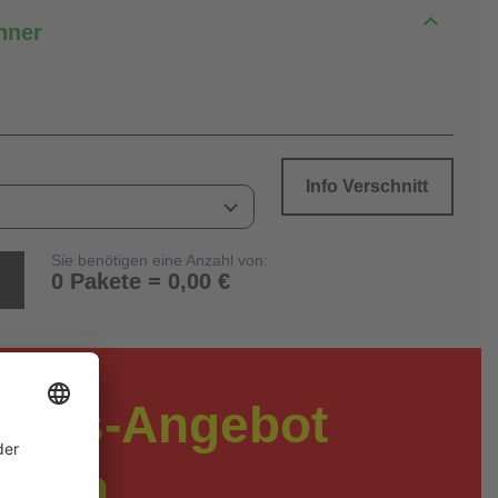
hner
Info Verschnitt
Sie benötigen eine Anzahl von:
0 Pakete = 0,00 €
preis-Angebot
rdern