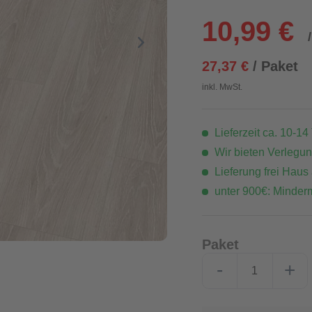
10,99 €
27,37 €
/ Paket
inkl. MwSt.
Lieferzeit ca. 10-14
Wir bieten Verlegu
Lieferung frei Haus
unter 900€: Minder
Paket
-
+