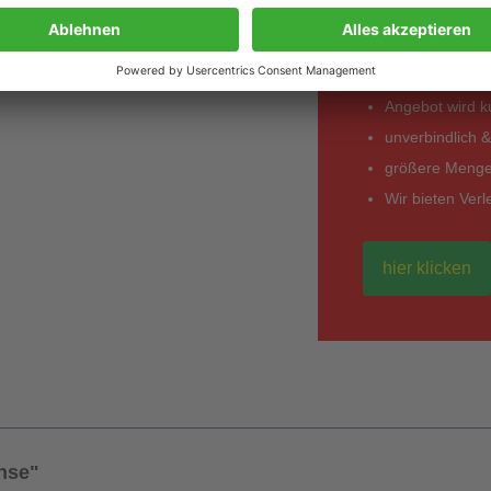
*Entdecken Sie in
einem anderen Anbi
Angebot wird kur
unverbindlich &
größere Mengen
Wir bieten Ver
hier klicken
nse"