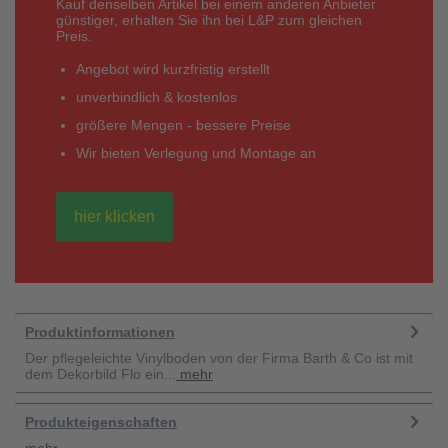
Kauf denselben Artikel bei einem anderen Anbieter
günstiger, erhalten Sie ihn bei L&P zum gleichen
Preis.
Angebot wird kurzfristig erstellt
unverbindlich & kostenlos
größere Mengen - bessere Preise
Wir bieten Verlegung und Montage an
hier klicken
Produktinformationen
Der pflegeleichte Vinylboden von der Firma Barth & Co ist mit
dem Dekorbild Flo ein...
mehr
Produkteigenschaften
mehr