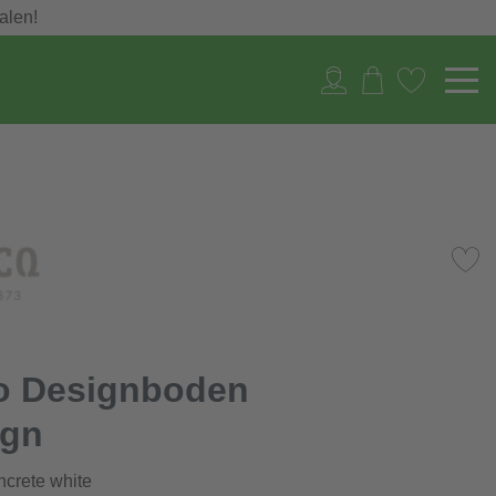
alen!
o Designboden
ign
ncrete white