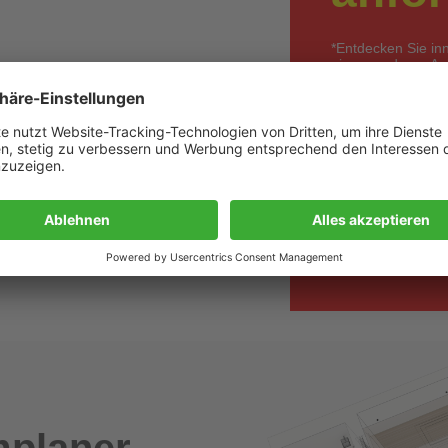
*Entdecken Sie in
einem anderen Anbi
Angebot wird kur
unverbindlich &
größere Mengen
Wir bieten Ver
hier klicken
planer