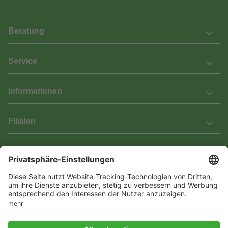
Beratung
Service
Informationen
Filialen
Barrierefreiheit
Wir bemühen uns, unsere Website barrierefrei zu gestalten.
Einige Inhalte und Funktionen sind derzeit jedoch noch nicht
vollständig zugänglich. Wenn Sie auf Barrieren stoßen oder Hilfe
benötigen, kontaktieren Sie uns bitte unter service[at]knutzen.de.
Vertrag widerrufen
© 2026 Das Laminat & Parketthaus GmbH