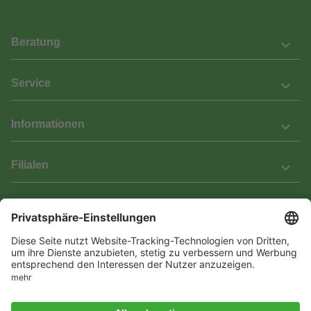
Beratung
Service
Informationen
Filialen
Barrierefreiheit
Wir bemühen uns, unsere Website barrierefrei zu gestalten.
Einige Inhalte und Funktionen sind derzeit jedoch noch nicht
vollständig zugänglich. Wenn Sie auf Barrieren stoßen oder Hilfe
benötigen, kontaktieren Sie uns bitte unter service[at]knutzen.de.
Vertrag widerrufen
© 2026 Das Laminat & Parketthaus GmbH