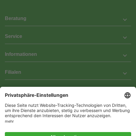
Beratung
Service
Informationen
Filialen
Barrierefreiheit
Wir bemühen uns, unsere Website barrierefrei zu gestalten.
Einige Inhalte und Funktionen sind derzeit jedoch noch nicht
vollständig zugänglich. Wenn Sie auf Barrieren stoßen oder Hilfe
benötigen, kontaktieren Sie uns bitte unter service[at]knutzen.de.
Vertrag widerrufen
© 2026 Das Laminat & Parketthaus GmbH