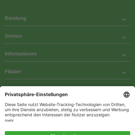
Beratung
Service
Informationen
Filialen
Barrierefreiheit
Wir bemühen uns, unsere Website barrierefrei zu gestalten.
Einige Inhalte und Funktionen sind derzeit jedoch noch nicht
vollständig zugänglich. Wenn Sie auf Barrieren stoßen oder Hilfe
benötigen, kontaktieren Sie uns bitte unter service[at]knutzen.de.
Vertrag widerrufen
© 2026 Das Laminat & Parketthaus GmbH