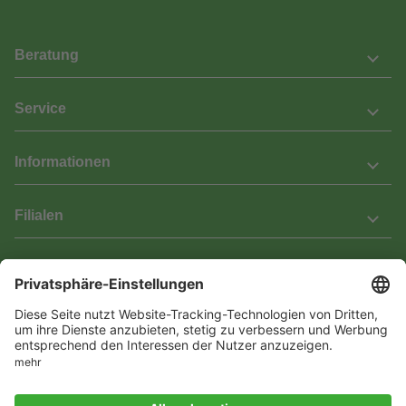
Beratung
Service
Informationen
Filialen
Barrierefreiheit
Wir bemühen uns, unsere Website barrierefrei zu gestalten.
Einige Inhalte und Funktionen sind derzeit jedoch noch nicht
vollständig zugänglich. Wenn Sie auf Barrieren stoßen oder Hilfe
benötigen, kontaktieren Sie uns bitte unter service[at]knutzen.de.
Vertrag widerrufen
© 2026 Das Laminat & Parketthaus GmbH