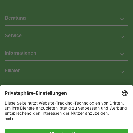
Beratung
Service
Informationen
Filialen
Barrierefreiheit
Wir bemühen uns, unsere Website barrierefrei zu gestalten.
Einige Inhalte und Funktionen sind derzeit jedoch noch nicht
vollständig zugänglich. Wenn Sie auf Barrieren stoßen oder Hilfe
benötigen, kontaktieren Sie uns bitte unter service[at]knutzen.de.
Vertrag widerrufen
© 2026 Das Laminat & Parketthaus GmbH