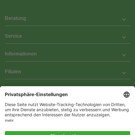
Beratung
Service
Informationen
Filialen
Barrierefreiheit
Wir bemühen uns, unsere Website barrierefrei zu gestalten.
Einige Inhalte und Funktionen sind derzeit jedoch noch nicht
vollständig zugänglich. Wenn Sie auf Barrieren stoßen oder Hilfe
benötigen, kontaktieren Sie uns bitte unter service[at]knutzen.de.
Vertrag widerrufen
© 2026 Das Laminat & Parketthaus GmbH