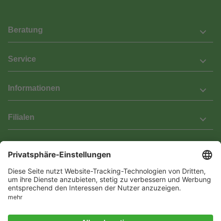
Beratung
Service
Informationen
Filialen
Barrierefreiheit
Wir bemühen uns, unsere Website barrierefrei zu gestalten.
Einige Inhalte und Funktionen sind derzeit jedoch noch nicht
vollständig zugänglich. Wenn Sie auf Barrieren stoßen oder Hilfe
benötigen, kontaktieren Sie uns bitte unter service[at]knutzen.de.
Vertrag widerrufen
© 2026 Das Laminat & Parketthaus GmbH