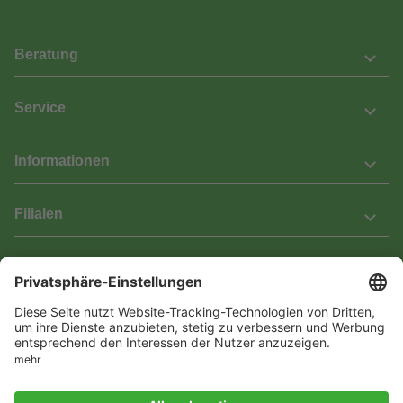
Beratung
Service
Informationen
Filialen
Barrierefreiheit
Wir bemühen uns, unsere Website barrierefrei zu gestalten.
Einige Inhalte und Funktionen sind derzeit jedoch noch nicht
vollständig zugänglich. Wenn Sie auf Barrieren stoßen oder Hilfe
benötigen, kontaktieren Sie uns bitte unter service[at]knutzen.de.
Vertrag widerrufen
© 2026 Das Laminat & Parketthaus GmbH