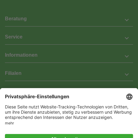
Beratung
Service
Informationen
Filialen
Barrierefreiheit
Wir bemühen uns, unsere Website barrierefrei zu gestalten.
Einige Inhalte und Funktionen sind derzeit jedoch noch nicht
vollständig zugänglich. Wenn Sie auf Barrieren stoßen oder Hilfe
benötigen, kontaktieren Sie uns bitte unter service[at]knutzen.de.
Vertrag widerrufen
© 2026 Das Laminat & Parketthaus GmbH