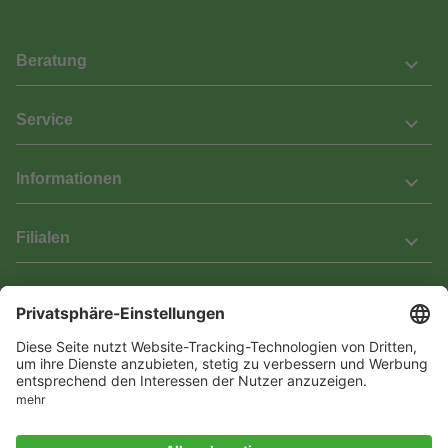
Beratung
Service
Informationen
Filialen
Barrierefreiheit
Wir bemühen uns, unsere Website barrierefrei zu gestalten.
Einige Inhalte und Funktionen sind derzeit jedoch noch nicht
vollständig zugänglich. Wenn Sie auf Barrieren stoßen oder Hilfe
benötigen, kontaktieren Sie uns bitte unter service[at]knutzen.de.
Vertrag widerrufen
© 2026 Das Laminat & Parketthaus GmbH