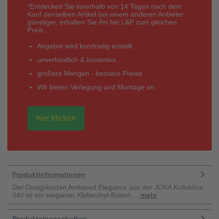
*Entdecken Sie innerhalb von 14 Tagen nach dem
Kauf denselben Artikel bei einem anderen Anbieter
günstiger, erhalten Sie ihn bei L&P zum gleichen
Preis.
Angebot wird kurzfristig erstellt
unverbindlich & kostenlos
größere Mengen - bessere Preise
Wir bieten Verlegung und Montage an
hier klicken
Produktinformationen
Der Designboden Ambered Elegance aus der JOKA Kollektion
340 ist ein eleganter Klebevinyl-Boden,...
mehr
Produkteigenschaften